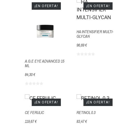
¡EN OFERTA!
¡EN OFERTA!
HA INTENSIFIER MULTI-
GLYCAN
96,69 €
A.G.E EYE ADVANCED 15
ML
84,30 €
¡EN OFERTA!
¡EN OFERTA!
CE FERULIC
RETINOL 0.3
119,67 €
83,47 €