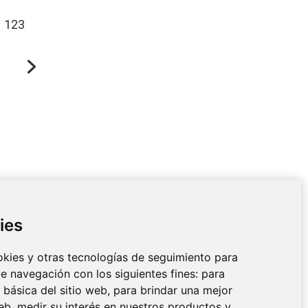
1
2
3
ies
CIO AL CLIENTE
DETALLES DE
CONTACTO
ookies y otras tecnologías de seguimiento para
y devoluciones
Av. Miramar, 3, 07871 Es
e navegación con los siguientes fines:
para
gal y términos y
Pujols, Formentera, Illes
d básica del sitio web
,
para brindar una mejor
ones
Balears, España
web
,
medir su interés en nuestros productos y