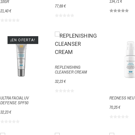
134,71 €
10GR
77,69 €
21,40 €
¡EN OFERTA!
REPLENISHING
CLEANSER CREAM
32,23 €
ULTRA FACIAL UV
REDNESS NEU
DEFENSE SPF50
70,25 €
32,23 €