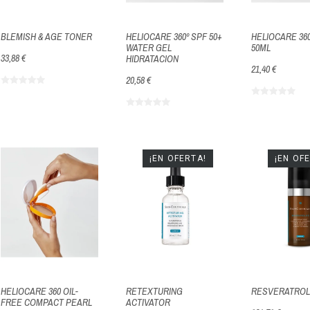
BLEMISH & AGE TONER
HELIOCARE 360º SPF 50+
HELIOCARE 36
WATER GEL
50ML
33,88 €
HIDRATACION
21,40 €
20,58 €
¡EN OFERTA!
¡EN OF
HELIOCARE 360 OIL-
RETEXTURING
RESVERATROL
FREE COMPACT PEARL
ACTIVATOR