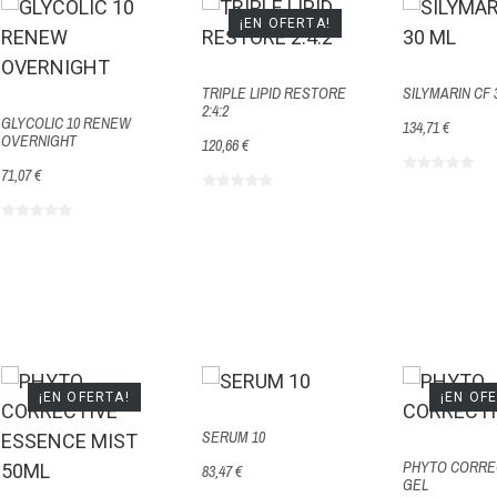
¡EN OFERTA!
TRIPLE LIPID RESTORE
SILYMARIN CF 
2:4:2
GLYCOLIC 10 RENEW
134,71 €
OVERNIGHT
120,66 €
71,07 €
¡EN OFERTA!
¡EN OF
SERUM 10
PHYTO CORRE
83,47 €
GEL