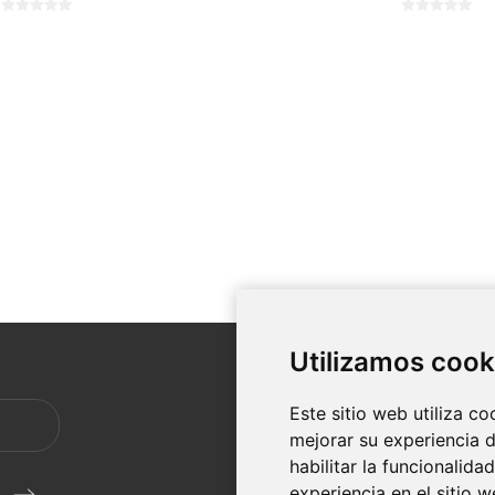
Utilizamos cook
SERVI
Este sitio web utiliza c
Envíos 
mejorar su experiencia d
Aviso Le
habilitar la funcionalida
condici
experiencia en el sitio 