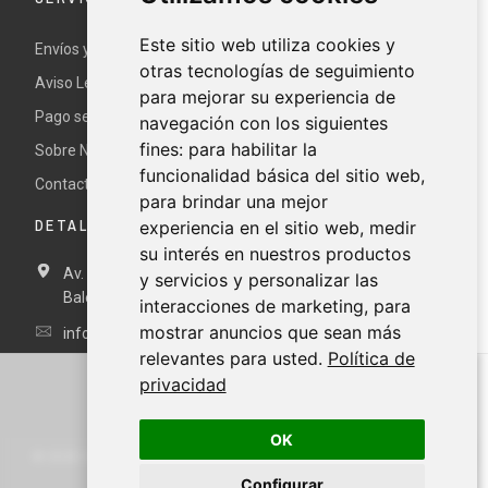
Este sitio web utiliza cookies y
Envíos y devoluciones
otras tecnologías de seguimiento
Aviso Legal y términos y condiciones
para mejorar su experiencia de
Pago seguro
navegación con los siguientes
fines:
para habilitar la
Sobre Nur
funcionalidad básica del sitio web
,
Contacte con nosotros
para brindar una mejor
DETALLES DE CONTACTO
experiencia en el sitio web
,
medir
su interés en nuestros productos
Av. Miramar, 3, 07871 Es Pujols, Formentera, Illes
y servicios y personalizar las
Balears, España
interacciones de marketing
,
para
mostrar anuncios que sean más
info@nurformentera.com
relevantes para usted
.
Política de
privacidad
OK
©
2026
NURFORMENTERA.COM
Configurar