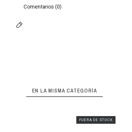
Comentarios (0)
EN LA MISMA CATEGORÍA
FUERA DE STOCK
IFCA
S
OIL SH