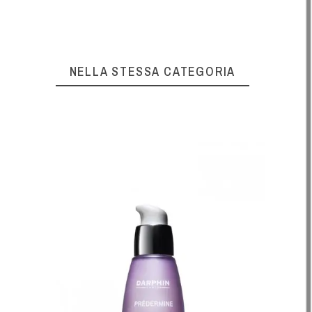
NELLA STESSA CATEGORIA
IFCA
HELIOC
19,75 €