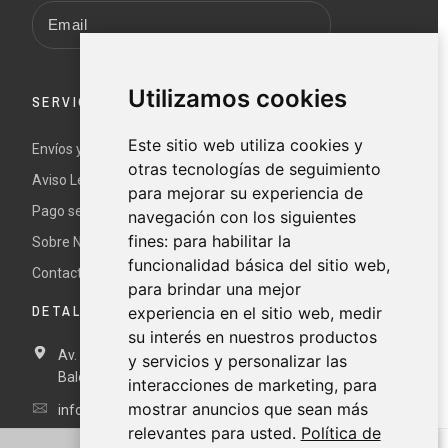
Utilizamos cookies
SERVICIO AL CLIENTE
Este sitio web utiliza cookies y
Envíos y devoluciones
otras tecnologías de seguimiento
Aviso Legal y términos y condiciones
para mejorar su experiencia de
Pago seguro
navegación con los siguientes
fines:
para habilitar la
Sobre Nur
funcionalidad básica del sitio web
,
Contacte con nosotros
para brindar una mejor
DETALLES DE CONTACTO
experiencia en el sitio web
,
medir
su interés en nuestros productos
Av. Miramar, 3, 07871 Es Pujols, Formentera, Illes
y servicios y personalizar las
Balears, España
interacciones de marketing
,
para
mostrar anuncios que sean más
info@nurformentera.com
relevantes para usted
.
Política de