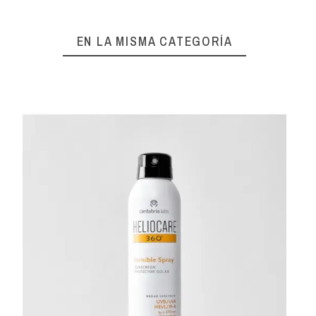
EN LA MISMA CATEGORÍA
DARP
SKINCE
149,59 