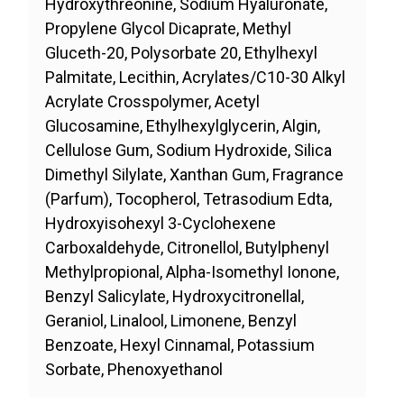
Hydroxythreonine, Sodium Hyaluronate,
Propylene Glycol Dicaprate, Methyl
Gluceth-20, Polysorbate 20, Ethylhexyl
Palmitate, Lecithin, Acrylates/C10-30 Alkyl
Acrylate Crosspolymer, Acetyl
Glucosamine, Ethylhexylglycerin, Algin,
Cellulose Gum, Sodium Hydroxide, Silica
Dimethyl Silylate, Xanthan Gum, Fragrance
(Parfum), Tocopherol, Tetrasodium Edta,
Hydroxyisohexyl 3-Cyclohexene
Carboxaldehyde, Citronellol, Butylphenyl
Methylpropional, Alpha-Isomethyl Ionone,
Benzyl Salicylate, Hydroxycitronellal,
Geraniol, Linalool, Limonene, Benzyl
Benzoate, Hexyl Cinnamal, Potassium
Sorbate, Phenoxyethanol