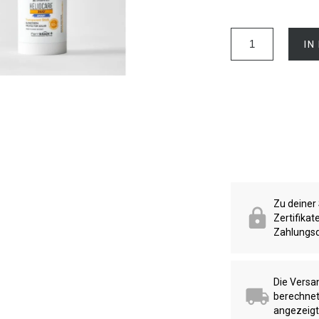
IN
Zu deiner
Zertifika
Zahlungsd
Die Versa
berechnet
angezeigt