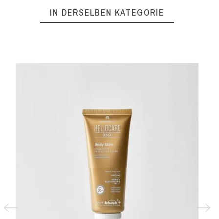
IN DERSELBEN KATEGORIE
SKINC
50 ML
HELIOC
20,82 €