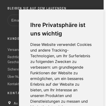
BLEIBEN SIE AUF DEM LAUFENDEN
Ihre Privatsphäre ist
uns wichtig
KUNDENDIENST
Diese Website verwendet Cookies
und andere Tracking-
Versand und Rücksendungen
Technologien, um Ihr Surferlebnis
Rechtliche Hinweise und Allgemeine
zu folgenden Zwecken zu
Geschäftsbedingungen
verbessern:
um grundlegende
Sichere Zahlung
Funktionen der Website zu
Über Nur
ermöglichen
,
um ein besseres
Erlebnis auf der Website zu
Kontaktieren Sie uns
bieten
,
um Ihr Interesse an
KONTAKTDATEN
unseren Produkten und
Dienstleistungen zu messen und
Av. Miramar, 3, 07871 Es Pujols, Formentera,
Illes