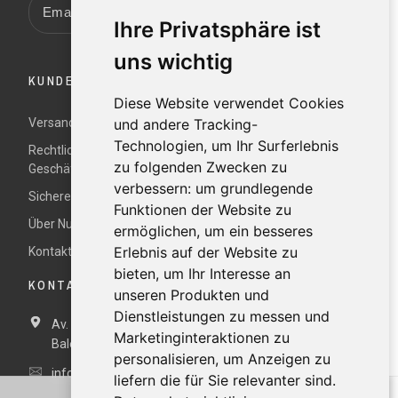
Ihre Privatsphäre ist
uns wichtig
KUNDENDIENST
Diese Website verwendet Cookies
Versand und Rücksendungen
und andere Tracking-
Technologien, um Ihr Surferlebnis
Rechtliche Hinweise und Allgemeine
zu folgenden Zwecken zu
Geschäftsbedingungen
verbessern:
um grundlegende
Sichere Zahlung
Funktionen der Website zu
Über Nur
ermöglichen
,
um ein besseres
Erlebnis auf der Website zu
Kontaktieren Sie uns
bieten
,
um Ihr Interesse an
KONTAKTDATEN
unseren Produkten und
Dienstleistungen zu messen und
Av. Miramar, 3, 07871 Es Pujols, Formentera,
Illes
Marketinginteraktionen zu
Balears, España
personalisieren
,
um Anzeigen zu
info@nurformentera.com
liefern die für Sie relevanter sind
.