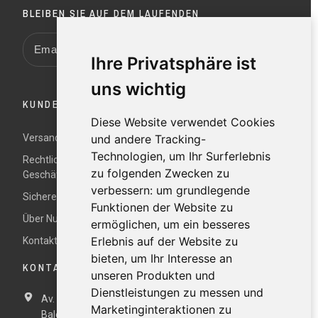
BLEIBEN SIE AUF DEM LAUFENDEN
Ihre Privatsphäre ist
uns wichtig
KUNDENDIENST
Diese Website verwendet Cookies
Versand und Rücksendungen
und andere Tracking-
Technologien, um Ihr Surferlebnis
Rechtliche Hinweise und Allgemeine
zu folgenden Zwecken zu
Geschäftsbedingungen
verbessern:
um grundlegende
Sichere Zahlung
Funktionen der Website zu
Über Nur
ermöglichen
,
um ein besseres
Erlebnis auf der Website zu
Kontaktieren Sie uns
bieten
,
um Ihr Interesse an
KONTAKTDATEN
unseren Produkten und
Dienstleistungen zu messen und
Av. Miramar, 3, 07871 Es Pujols, Formentera,
Illes
Marketinginteraktionen zu
Balears, España