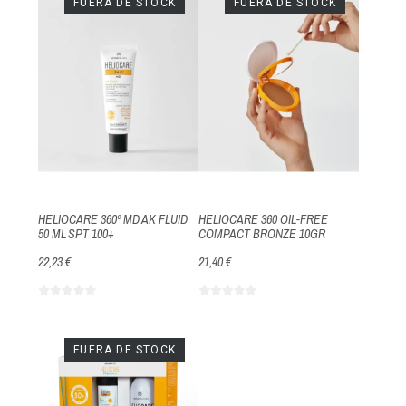
FUERA DE STOCK
FUERA DE STOCK
HELIOCARE 360º MD AK FLUID
HELIOCARE 360 OIL-FREE
50 ML SPT 100+
COMPACT BRONZE 10GR
22,23 €
21,40 €
FUERA DE STOCK