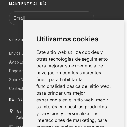
MANTENTE AL DÍA
Utilizamos cookies
SERVICIO AL CLIENTE
Este sitio web utiliza cookies y
Envíos y devoluciones
otras tecnologías de seguimiento
Aviso Legal y términos y condiciones
para mejorar su experiencia de
Pago seguro
navegación con los siguientes
fines:
para habilitar la
Sobre Nur
funcionalidad básica del sitio web
,
Contacte con nosotros
para brindar una mejor
DETALLES DE CONTACTO
experiencia en el sitio web
,
medir
su interés en nuestros productos
Av. Miramar, 3, 07871 Es Pujols, Formentera, Illes
y servicios y personalizar las
Balears, España
interacciones de marketing
,
para