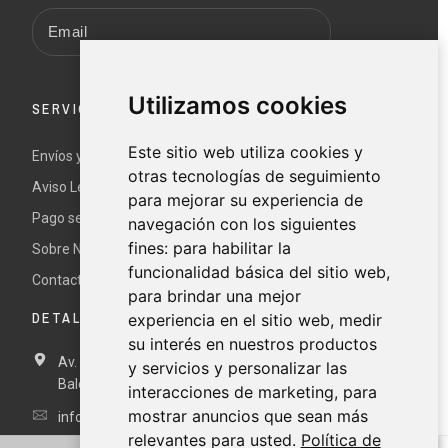
Utilizamos cookies
SERVICIO AL CLIENTE
Este sitio web utiliza cookies y
Envíos y devoluciones
otras tecnologías de seguimiento
Aviso Legal y términos y condiciones
para mejorar su experiencia de
Pago seguro
navegación con los siguientes
fines:
para habilitar la
Sobre Nur
funcionalidad básica del sitio web
,
Contacte con nosotros
para brindar una mejor
DETALLES DE CONTACTO
experiencia en el sitio web
,
medir
su interés en nuestros productos
Av. Miramar, 3, 07871 Es Pujols, Formentera, Illes
y servicios y personalizar las
Balears, España
interacciones de marketing
,
para
mostrar anuncios que sean más
info@nurformentera.com
relevantes para usted
.
Política de