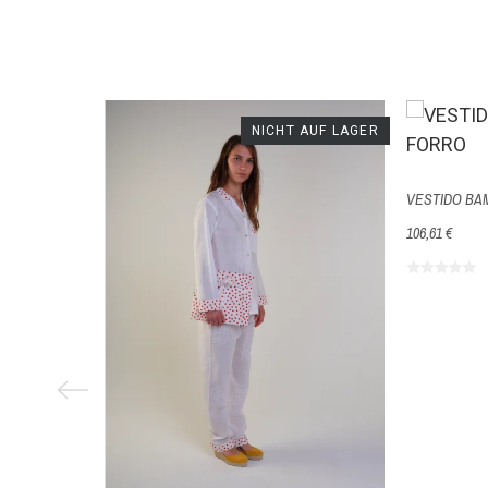
,9%
NICHT AUF LAGER
F LAGER
VESTIDO BA
106,61 €