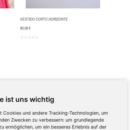
VESTIDO CORTO HORIZONTE
90,08 €
NDIENST
KONTAKTDATEN
e ist uns wichtig
Av. Miramar, 3, 07871 Es
d und Rücksendungen
t Cookies und andere Tracking-Technologien, um
Pujols, Formentera,
Illes
che Hinweise und
genden Zwecken zu verbessern:
um grundlegende
Balears, España
ine
zu ermöglichen
,
um ein besseres Erlebnis auf der