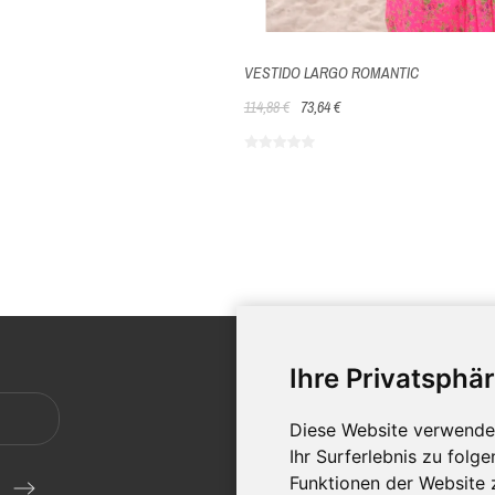
VESTIDO LARGO ROMANTIC
114,88 €
73,64 €
KUNDE
Ihre Privatsphär
Versan
Diese Website verwende
Rechtli
Ihr Surferlebnis zu fol
Allgeme
Funktionen der Website 