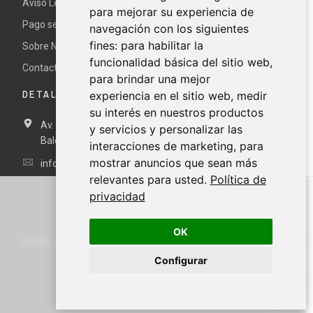
Aviso Legal y términos y condiciones
para mejorar su experiencia de
Pago seguro
navegación con los siguientes
fines:
para habilitar la
Sobre Nur
funcionalidad básica del sitio web
,
Contacte con nosotros
para brindar una mejor
DETALLES DE CONTACTO
experiencia en el sitio web
,
medir
su interés en nuestros productos
Av. Miramar, 3, 07871 Es Pujols, Formentera, Illes
y servicios y personalizar las
Balears, España
interacciones de marketing
,
para
mostrar anuncios que sean más
info@nurformentera.com
relevantes para usted
.
Política de
privacidad
OK
©
2026
NURFORMENTERA.COM
Configurar
Carrito
Cuenta
Buscar
Menú