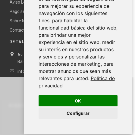
Aviso Legal y términos y condiciones
para mejorar su experiencia de
Pago seguro
navegación con los siguientes
fines:
para habilitar la
Sobre Nur
funcionalidad básica del sitio web
,
Contacte con nosotros
para brindar una mejor
DETALLES DE CONTACTO
experiencia en el sitio web
,
medir
su interés en nuestros productos
Av. Miramar, 3, 07871 Es Pujols, Formentera, Illes
y servicios y personalizar las
Balears, España
interacciones de marketing
,
para
mostrar anuncios que sean más
info@nurformentera.com
relevantes para usted
.
Política de
privacidad
OK
©
2026
NURFORMENTERA.COM
Configurar
Carrito
Cuenta
Buscar
Menú