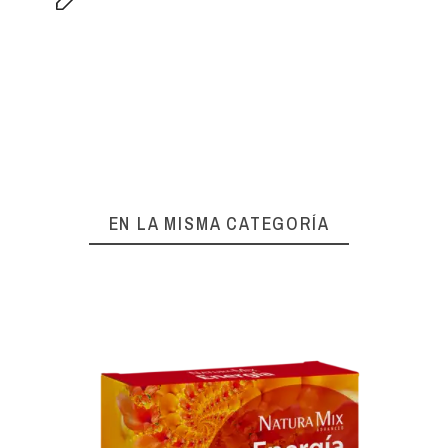
EN LA MISMA CATEGORÍA
K
NUR 
NUR N
12,27 €