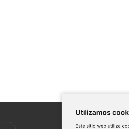
Utilizamos cook
SERVI
Este sitio web utiliza c
Envíos 