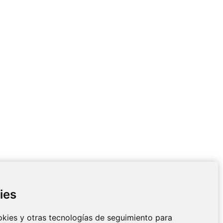
ies
CIO AL CLIENTE
DETALLES DE
CONTACTO
ookies y otras tecnologías de seguimiento para
y devoluciones