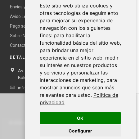
Este sitio web utiliza cookies y
Envíos y devoluciones
otras tecnologías de seguimiento
Aviso Legal y términos y condiciones
para mejorar su experiencia de
Pago seguro
navegación con los siguientes
fines:
para habilitar la
Sobre Nur
funcionalidad básica del sitio web
,
Contacte con nosotros
para brindar una mejor
DETALLES DE CONTACTO
experiencia en el sitio web
,
medir
su interés en nuestros productos
Av. Miramar, 3, 07871 Es Pujols, Formentera, Illes
y servicios y personalizar las
Balears, España
interacciones de marketing
,
para
mostrar anuncios que sean más
info@nurformentera.com
relevantes para usted
.
Política de
privacidad
OK
©
2026
NURFORMENTERA.COM
Configurar