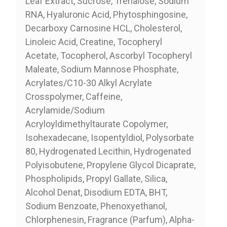
Leaf Extract, Sucrose, Trehalose, Sodium
RNA, Hyaluronic Acid, Phytosphingosine,
Decarboxy Carnosine HCL, Cholesterol,
Linoleic Acid, Creatine, Tocopheryl
Acetate, Tocopherol, Ascorbyl Tocopheryl
Maleate, Sodium Mannose Phosphate,
Acrylates/C10-30 Alkyl Acrylate
Crosspolymer, Caffeine,
Acrylamide/Sodium
Acryloyldimethyltaurate Copolymer,
Isohexadecane, Isopentyldiol, Polysorbate
80, Hydrogenated Lecithin, Hydrogenated
Polyisobutene, Propylene Glycol Dicaprate,
Phospholipids, Propyl Gallate, Silica,
Alcohol Denat, Disodium EDTA, BHT,
Sodium Benzoate, Phenoxyethanol,
Chlorphenesin, Fragrance (Parfum), Alpha-