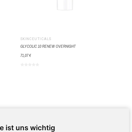
SKINCEUTICALS
SKINCEUTIC
GLYCOLIC 10 RENEW OVERNIGHT
URIAGE BEBE 
71,07 €
11,53 €
NDIENST
KONTAKTDATEN
e ist uns wichtig