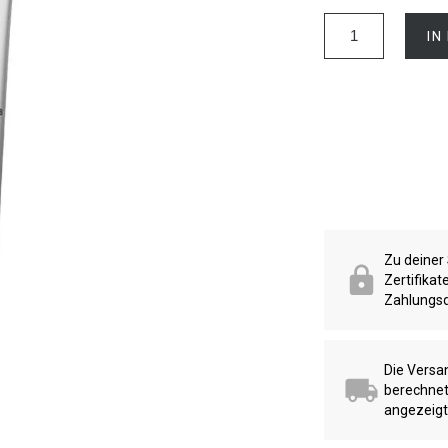
IN
Zu deiner
Zertifika
Zahlungsd
Die Versa
berechnet
angezeigt