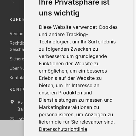
Ihre Privatsphäre ist
uns wichtig
KUNDENDIENST
Diese Website verwendet Cookies
Versand und Rücksendungen
und andere Tracking-
Technologien, um Ihr Surferlebnis
Rechtliche Hinweise und Allgemeine
zu folgenden Zwecken zu
Geschäftsbedingungen
verbessern:
um grundlegende
Sichere Zahlung
Funktionen der Website zu
Über Nur
ermöglichen
,
um ein besseres
Erlebnis auf der Website zu
Kontaktieren Sie uns
bieten
,
um Ihr Interesse an
KONTAKTDATEN
unseren Produkten und
Dienstleistungen zu messen und
Av. Miramar, 3, 07871 Es Pujols, Formentera,
Illes
Marketinginteraktionen zu
Balears, España
personalisieren
,
um Anzeigen zu
info@nurformentera.com
liefern die für Sie relevanter sind
.
Datenschutzrichtlinie