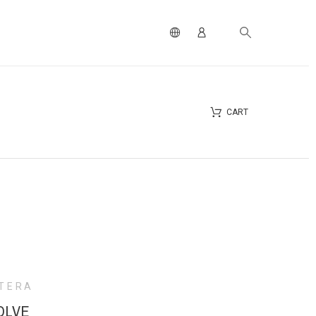
CART
TERA
OLVE