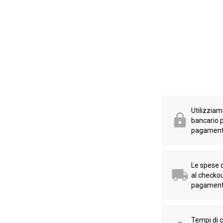
Utilizziamo
bancario p
pagament
Le spese 
al checko
pagament
Tempi di 