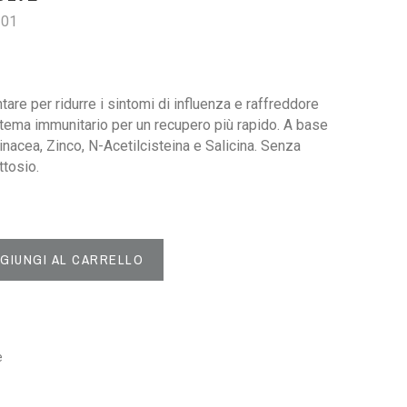
201
tare per ridurre i sintomi di influenza e raffreddore
stema immunitario per un recupero più rapido. A base
inacea, Zinco, N-Acetilcisteina e Salicina. Senza
ttosio.
GIUNGI AL CARRELLO
e