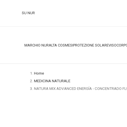
SU NUR
MARCHIO NUR
ALTA COSMESI
PROTEZIONE SOLARE
VISO
CORP
Home
MEDICINA NATURALE
NATURA MIX ADVANCED ENERGÍA - CONCENTRADO FL