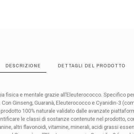
DESCRIZIONE
DETTAGLI DEL PRODOTTO
 fisica e mentale grazie all’Eleuterococco. Specifico per 
ica. Con Ginseng, Guaranà, Eleuterococco e Cyanidin-3 (comb
rodotto 100% naturale validato dalle avanzate piattaform
ificare le classi di sostanze contenute nel prodotto, come
anine, altri flavonoidi, vitamine, minerali, acidi grassi ess