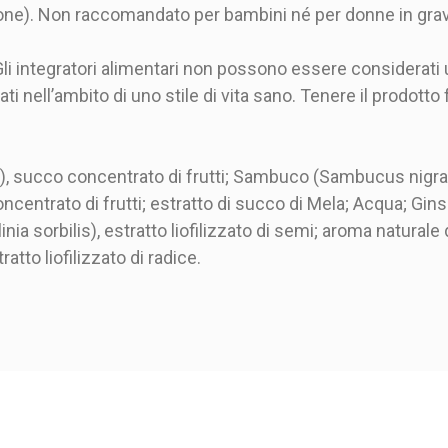
one). Non raccomandato per bambini né per donne in gravi
li integratori alimentari non possono essere considerati u
ti nell’ambito di uno stile di vita sano. Tenere il prodotto 
us), succo concentrato di frutti; Sambuco (Sambucus nigra)
centrato di frutti; estratto di succo di Mela; Acqua; Gin
llinia sorbilis), estratto liofilizzato di semi; aroma natura
tto liofilizzato di radice.