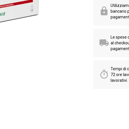
Utilizziamo
bancario p
pagament
Le spese 
al checko
pagament
Tempi di 
72 ore lav
lavorativi.