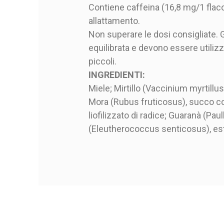
Contiene caffeina (16,8 mg/1 flac
allattamento.
Non superare le dosi consigliate. G
equilibrata e devono essere utilizza
piccoli.
INGREDIENTI:
Miele; Mirtillo (Vaccinium myrtill
Mora (Rubus fruticosus), succo con
liofilizzato di radice; Guaranà (Pau
(Eleutherococcus senticosus), estra