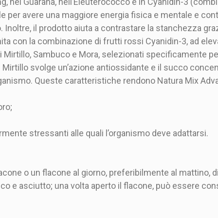
, nel Guaranà, nell’Eleuterococco e in Cyanidin-3 (combina
e per avere una maggiore energia fisica e mentale e contr
. Inoltre, il prodotto aiuta a contrastare la stanchezza graz
ta con la combinazione di frutti rossi Cyanidin-3, ad ele
Mirtillo, Sambuco e Mora, selezionati specificamente per l
di Mirtillo svolge un’azione antiossidante e il succo conc
’organismo. Queste caratteristiche rendono Natura Mix Ad
oro;
larmente stressanti alle quali l’organismo deve adattarsi.
one o un flacone al giorno, preferibilmente al mattino, di
o e asciutto; una volta aperto il flacone, può essere cons