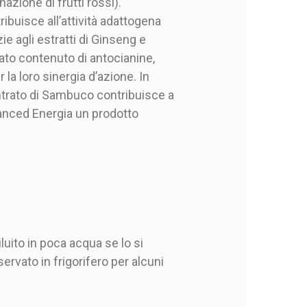
zione di frutti rossi).
ibuisce all’attività adattogena
ie agli estratti di Ginseng e
vato contenuto di antocianine,
a loro sinergia d’azione. In
entrato di Sambuco contribuisce a
vanced Energia un prodotto
luito in poca acqua se lo si
ervato in frigorifero per alcuni