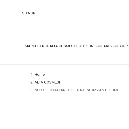
SU NUR
MARCHIO NUR
ALTA COSMESI
PROTEZIONE SOLARE
VISO
CORP
Home
ALTA COSMESI
NUR GEL IDRATANTE ULTRA OPACIZZANTE 30ML