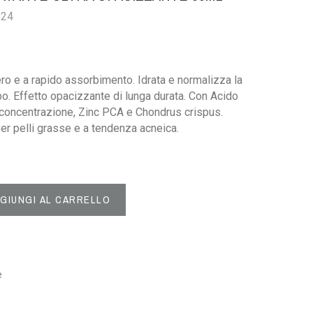
024
ero e a rapido assorbimento. Idrata e normalizza la
o. Effetto opacizzante di lunga durata. Con Acido
a concentrazione, Zinc PCA e Chondrus crispus.
r pelli grasse e a tendenza acneica.
GIUNGI AL CARRELLO
e