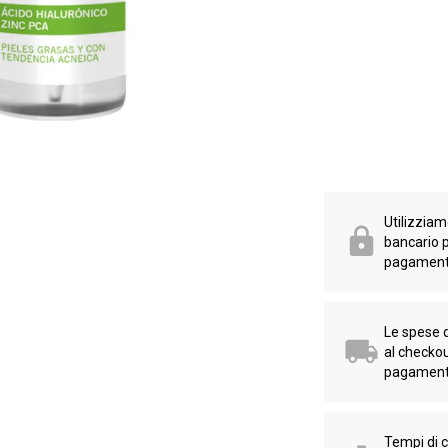
Utilizziamo
bancario p
pagament
Le spese 
al checko
pagament
Tempi di 