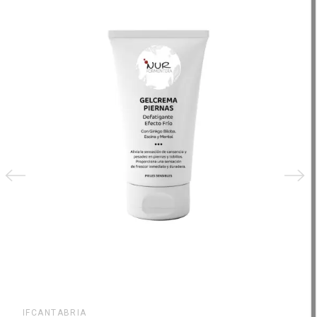
IFCANTABRIA
IFCA