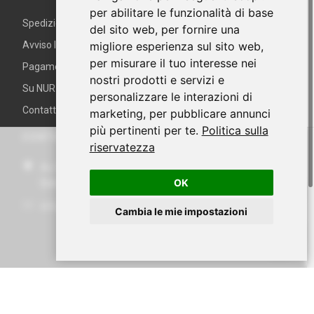
per abilitare le funzionalità di base
Spedizioni e Resi
del sito web
,
per fornire una
migliore esperienza sul sito web
,
Avviso legale e termini e condizioni
per misurare il tuo interesse nei
Pagamento sicuro
nostri prodotti e servizi e
Su NUR
personalizzare le interazioni di
Contattaci
marketing
,
per pubblicare annunci
più pertinenti per te
.
Politica sulla
CONTATTO
riservatezza
Av. Miramar, 3, 07871 Es Pujols, Formentera, Illes
OK
Balears, España
info@nurformentera.com
Cambia le mie impostazioni
Cart
Account
Search
Menu
©
2026
NURFORMENTERA.COM