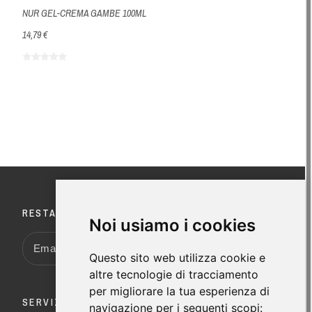
NUR GEL-CREMA GAMBE 100ML
AOX LI
14,79 €
42,15 €
RESTA AGGIORNATO
Noi usiamo i cookies
Questo sito web utilizza cookie e
altre tecnologie di tracciamento
per migliorare la tua esperienza di
SERVIZIO AL CLIENTI
navigazione per i seguenti scopi: