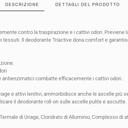
DESCRIZIONE
DETTAGLI DEL PRODOTTO
ente contro la traspirazione e i cattivi odori. Previene
ei tessuti. Il deodorante Triactive dona comfort e garanti
azione.
dori
 e antienzimatici combatte efficacemente i cattivi odori.
age e attivi lenitivi, ammorbidisce anche le ascelle più se
licare il deodorante roll-on sulle ascelle pulite e asciutte
ermale di Uriage, Cloridrato di Alluminio, Complesso di atti