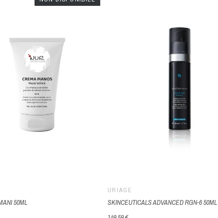
URIAGE
MANI 50ML
SKINCEUTICALS ADVANCED RGN-6 50ML
149,59 €