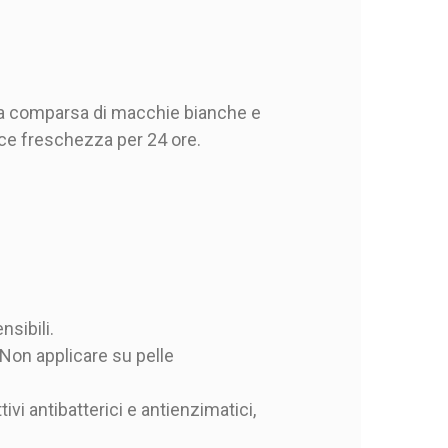
 la comparsa di macchie bianche e
sce freschezza per 24 ore.
nsibili.
. Non applicare su pelle
vi antibatterici e antienzimatici,