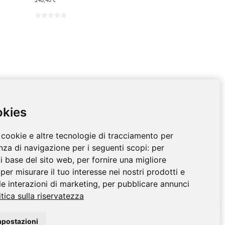
okies
ZIO AL CLIENTI
CONTATTO
 cookie e altre tecnologie di tracciamento per
Av. Miramar, 3, 07871 Es
ni e Resi
enza di navigazione per i seguenti scopi:
per
Pujols, Formentera, Illes
egale e termini e
 di base del sito web
,
per fornire una migliore
Balears, España
ni
,
per misurare il tuo interesse nei nostri prodotti e
info@nurformentera.com
to sicuro
le interazioni di marketing
,
per pubblicare annunci
itica sulla riservatezza
aci
mpostazioni