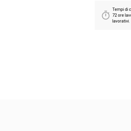
Tempi di 
72 ore lav
lavorativi.