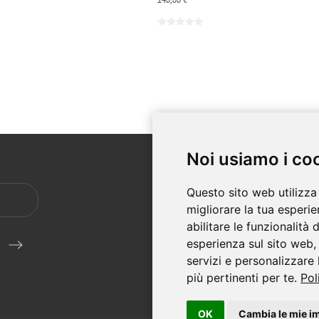
Noi usiamo i co
SERVI
Questo sito web utilizza
Spedizio
migliorare la tua esperi
Avviso l
abilitare le funzionalità
condizio
esperienza sul sito web
Pagamen
servizi e personalizzare 
più pertinenti per te
.
Pol
Su NUR
Contatt
OK
Cambia le mie i