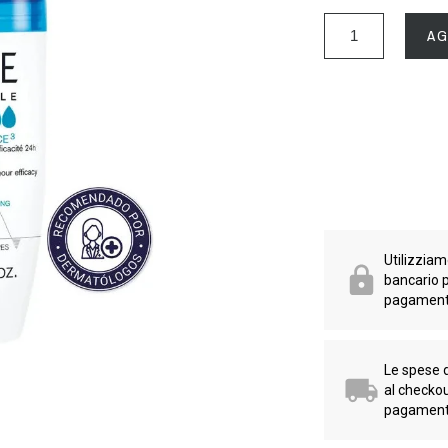
AG
Utilizziamo
bancario p
pagament
Le spese 
al checko
pagament