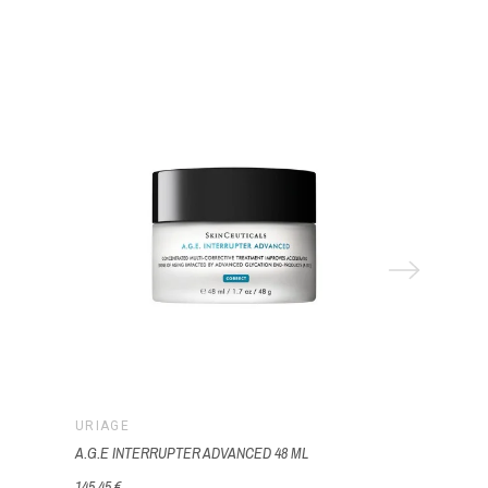
URIAGE
URIAGE
A.G.E INTERRUPTER ADVANCED 48 ML
XÉMOSE SYND
145,45 €
13,88 €