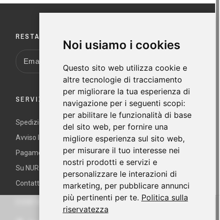
RESTA AGGIORNATO
Noi usiamo i cookies
Questo sito web utilizza cookie e
altre tecnologie di tracciamento
per migliorare la tua esperienza di
SERVIZIO AL CLIENTI
navigazione per i seguenti scopi:
per abilitare le funzionalità di base
Spedizioni e Resi
del sito web
,
per fornire una
Avviso legale e termini e condizioni
migliore esperienza sul sito web
,
per misurare il tuo interesse nei
Pagamento sicuro
nostri prodotti e servizi e
Su NUR
personalizzare le interazioni di
Contattaci
marketing
,
per pubblicare annunci
più pertinenti per te
.
Politica sulla
CONTATTO
riservatezza